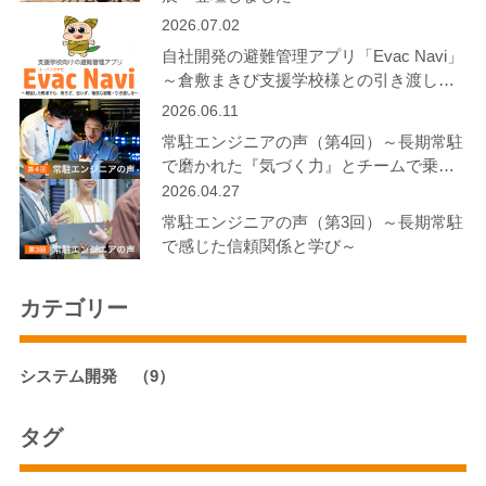
2026.07.02
自社開発の避難管理アプリ「Evac Navi」
～倉敷まきび支援学校様との引き渡し訓
練で見えた”日常に溶け込む防災”～
2026.06.11
常駐エンジニアの声（第4回）～長期常駐
で磨かれた『気づく力』とチームで乗り
越える開発～
2026.04.27
常駐エンジニアの声（第3回）～長期常駐
で感じた信頼関係と学び～
カテゴリー
システム開発
（9）
タグ