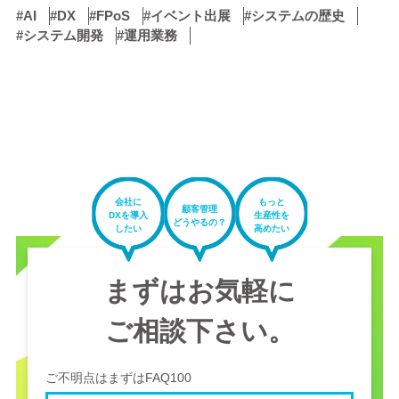
#AI
#DX
#FPoS
#イベント出展
#システムの歴史
#システム開発
#運用業務
会社に
もっと
顧客管理
DXを導入
生産性を
どうやるの？
したい
高めたい
まずはお気軽に
ご相談下さい。
ご不明点はまずはFAQ100