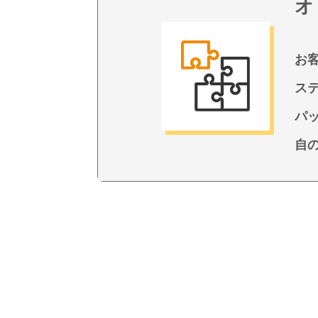
オ
お
ス
パ
自