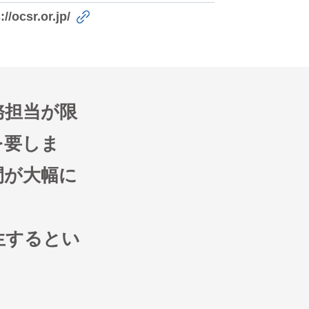
://ocsr.or.jp/
務担当が限
を要しま
間が大幅に
生するとい