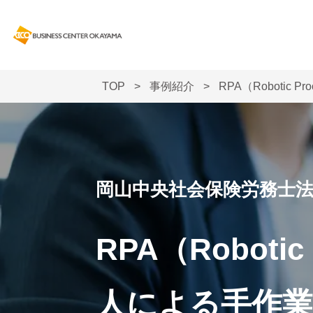
TOP
>
事例紹介
>
RPA（Robotic
岡山中央社会保険労務士法
RPA（Robotic
人による手作業