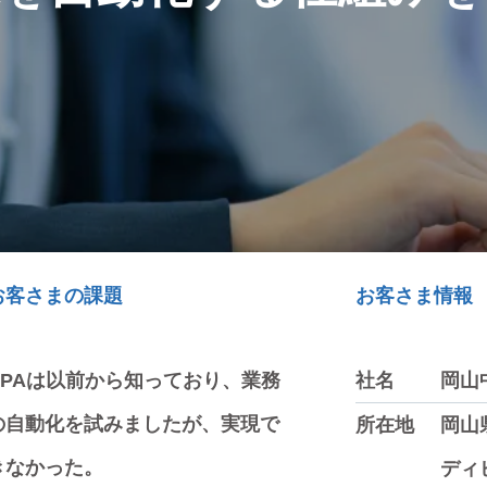
お客さまの課題
お客さま情報
RPAは以前から知っており、業務
社名
岡山
の自動化を試みましたが、実現で
所在地
岡山
きなかった。
ディビ