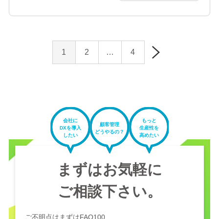
食品を、必要とする方が無償で受け取ることができる仕組みで
す。日常的な食の支援に加え、さまざまな事情を抱える方々を
支え…
投
1
2
…
4
稿
ナ
ビ
ゲ
ー
シ
ョ
ン
会社に
もっと
顧客管理
DXを導入
生産性を
どうやるの？
したい
高めたい
まずはお気軽に
ご相談下さい。
ご不明点はまずはFAQ100