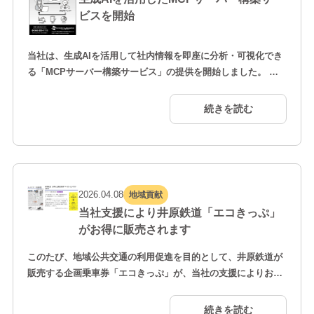
ビスを開始
当社は、生成AIを活用して社内情報を即座に分析・可視化でき
る「MCPサーバー構築サービス」の提供を開始しました。 本
サービスは、売上・利益・受発注・在庫など社内に蓄積された
データを既存のデータベースと連携し、生成AIが自動で集計・
続きを読む
要約・グラフ化を行うものです。経営会議中でも必要な情報を
その場で確認でき、迅速な経営判断を支援します。生成AIには
Anthropic社の「Claude」を採用。セキュリテ…
2026.04.08
地域貢献
当社支援により井原鉄道「エコきっぷ」
がお得に販売されます
このたび、地域公共交通の利用促進を目的として、井原鉄道が
販売する企画乗車券「エコきっぷ」が、当社の支援によりお得
な価格で販売されることになりました。 「エコきっぷ」は、
100円券10枚つづり（1,000円分）の乗車券を500円で購入でき
続きを読む