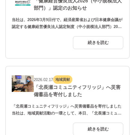
「健康経営優良法人2026（中小規模法人
部門）」認定のお知らせ
当社は、2026年3月9日付で、経済産業省および日本健康会議が
認定する健康経営優良法人認定制度（中小規模法人部門）2026
の認定を取得いたしました。 本認定は、従業員の健康管理を経
営的な視点で考え、戦略的に取り組んでいる法人を顕彰する制
続きを読む
度です。当社ではこれまで、定期健康診断の受診率向上および
フォロー体制の強化、ワークライフバランスの推進と長時間労
働の是正、メンタルヘルス対策の充実など、社員一人ひ…
2026.02.17
地域貢献
「北長瀬コミュニティフリッジ」へ災害
備蓄品を寄付しました
「北長瀬コミュニティフリッジ」へ災害備蓄品を寄付しました
当社は、地域貢献活動の一環として、本日、「北長瀬コミュニ
ティフリッジ」へ災害備蓄品の寄付を行いました。 「コミュニ
ティフリッジ」は、地域の方々が自由に利用できる“助け合い
続きを読む
の冷蔵庫”として運営されており、家庭や企業から寄せられた