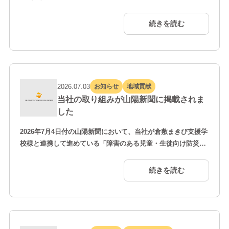
Developers Conference 2026」へ出展・登壇いたしました。
本カンファレンスは、日本通信株式会社が主催し、「Trust by
続きを読む
Design」をテーマに、FPoSを活用したデジタル認証や安全な
データ連携の社会実装について、さまざまな分野の取り組みが
紹介されました。…
2026.07.03
お知らせ
地域貢献
当社の取り組みが山陽新聞に掲載されま
した
2026年7月4日付の山陽新聞において、当社が倉敷まきび支援学
校様と連携して進めている「障害のある児童・生徒向け防災ア
プリ開発」の取り組みが紹介されました。 本アプリは、災害発
生時に児童・生徒が安全に避難できるよう、スマートフォンの
続きを読む
位置情報を活用して最寄りの避難所までのルートを文字と音声
で案内する機能を備えています。さらに、ハザードマップと連
携した避難経路の表示、学校からの音声による緊急連絡、ワ
ン…