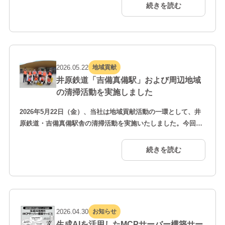
デモを行いました。 本訓練は、南海トラフ巨大地震などの大規
続きを読む
模災害を想定し、地域住民、自治会、行政、消防、企業などが
連携して実施する地域一体型の防災訓練です。当社は前回に続
き2回目の参加となり、地域防災活動への継続的な…
2026.05.22
地域貢献
井原鉄道「吉備真備駅」および周辺地域
の清掃活動を実施しました
2026年5月22日（金）、当社は地域貢献活動の一環として、井
原鉄道・吉備真備駅舎の清掃活動を実施いたしました。今回
は、駅舎周辺に加え、吉備真備駅からまびふれあい公園までの
区域においても清掃を行い、社員・役員合わせて11名が参加し
続きを読む
ました。駅舎の美化活動に加え、周辺エリアのごみ拾いや環境
整備にも取り組み、地域の皆さまがより快適に利用できる環境
づくりを目指しました。 また、本活動では当社が開発した地
域…
2026.04.30
お知らせ
生成AIを活用したMCPサーバー構築サー