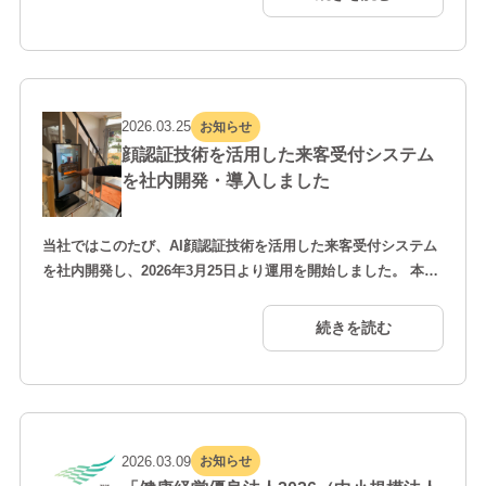
る回数券タイプのきっぷで、井原線を実質半額で利用できる大
変お得な内容となっています。 当社では、地域の重要な公共交
通である井原線の利用促進と、沿線地域の活性化に貢献…
2026.03.25
お知らせ
顔認証技術を活用した来客受付システム
を社内開発・導入しました
当社ではこのたび、AI顔認証技術を活用した来客受付システム
を社内開発し、2026年3月25日より運用を開始しました。 本シ
ステムは、OpenCVを用いた顔認識技術とベクトル検索を組み
合わせ、来訪者を自動識別する仕組みを実装しています。名刺
続きを読む
不要で受付が完了するため、来客対応の効率化とUX（利用体
験）の向上を実現しました。また、本システムはオンプレミス
環境で構築し、外部ネットワークに接続しない設計とす…
2026.03.09
お知らせ