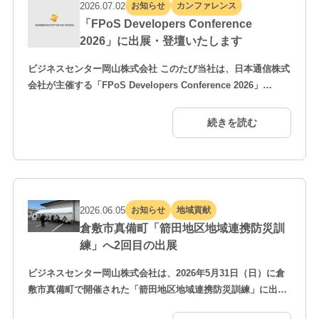
2026.07.02
お知らせ
カンファレンス
「FPoS Developers Conference
2026」に出展・登壇いたします
ビジネスセンター岡山株式会社 このたび当社は、日本通信株式
会社が主催する「FPoS Developers Conference 2026」
（2026年7月28日〜29日／東京国際フォーラム）に、
DAY2「DEVELOPERS SESSIONS」（7月29日）の登壇企業
続きを読む
として参加いたします。当日は展示ブースを出展するととも
に、開発者向けセッションにおいて登壇の機会をいただいてお
ります。 本カンファレ…
2026.06.05
お知らせ
地域貢献
倉敷市真備町「箭田地区地域連携防災訓
練」へ2回目の出展
ビジネスセンター岡山株式会社は、2026年5月31日（日）に倉
敷市真備町で開催された「箭田地区地域連携防災訓練」に出展
し、避難所受付支援システム「My Shelter」の展示および実証